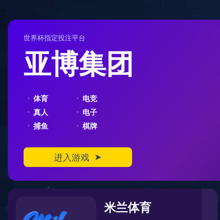
首页
关于
米