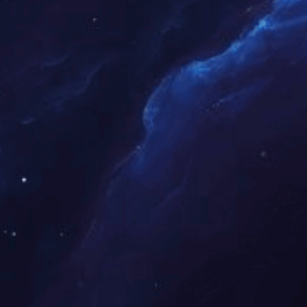
创意无限的足球队名字推
荐让你的球队更具魅力与
个性