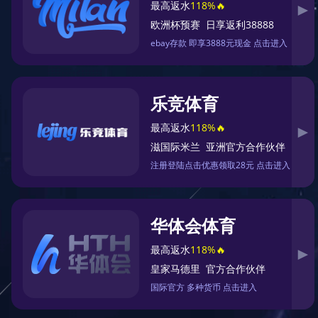
北京篮球队防守策略分析
及其在比赛中的关键作用
探讨