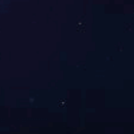
来发展展望。首先，文章回顾了北京排球队在历届亚运
会中的突出成绩，探讨其背后的训练体系和选手培养机
制。接着，分析了当前国际排球形势对北京队的影响，
以及如何...
阅读