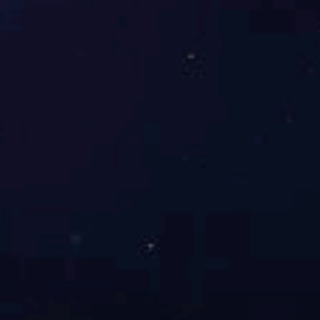
最后，在市场营销方面，北京队可以借助社交媒体等平台，
加大品牌宣传力度，提高公众认知度，从而吸引更多赞助商
关注，为俱乐部的发展提供更强有力的资金支持。只有这样
才能确保北京排球队在未来竞技舞台上继续书写辉煌篇章。
总结：
综上所述，北京排球队凭借其优异表现以及科学的训练体
系，不断巩固自己在国内外赛事中的地位。随着国际形势的
发展以及自身改革措施落实，相信他们将在今后的比赛中继
续取得更加丰硕的成果，为中国体育事业做出更大的贡献。
未来的发展道路虽充满挑战，但只要坚定信念、团结一致，
就一定能够实现突破与飞跃。希望北京排球队能够以此次成
功为新的起点，再创辉煌！
上一篇
下一篇