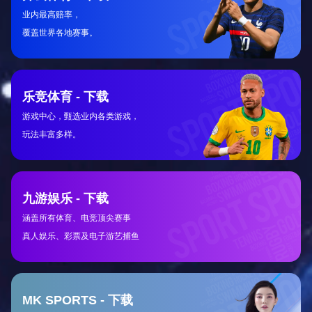
与此同时，北京队还重视青少年选手的选拔与培养。从小学
到大学，各级别学校都积极开展排球项目，以保障优秀运动
员源源不断地涌现。通过设立奖学金和专项培训计划，为有
潜力的年轻人提供更好的成长空间。
3、国际形势影响分析
近年来，全球范围内男子和女子排球水平迅速提升，各国队
伍之间竞争愈发激烈。因此，北京排球队必须紧跟国际潮
流，了解世界范围内的新兴技术与战术，以便不断调整自己
的战略方向。
例如，在技术层面上，各国运动员越来越注重个人技能与团
队配合之间的平衡。面对这种
milan中国官网
变化，北京队
需要加强针对性的训练，把握住现代排球发展的脉搏，从而
保持自身竞争优势。