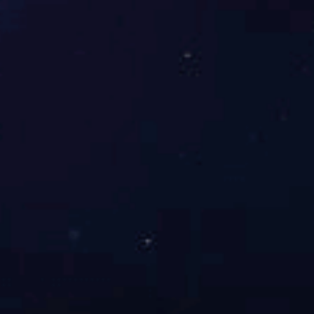
才；另一方面，也要保持开放心态，与国外优秀俱乐部展开
合作，引入先进理念与技术，不断提升自身实力。
与此同时，要注意加强品牌宣传，通过多元化渠道提升公众
对北京羽毛球运动的认知度。这不仅有助于吸引更多参与
者，还能激发青少年投身这一项目。此外，要积极参与各类
社会活动，以增强社区互动，将体育精神融入日常生活之
中，为长远发展奠定良好的基础。
总结：
综上所述，北京羽毛球队通过深度剖析团队意识及技战术演
变，可以看出其背后的复杂因素交织。其中，不仅有教练和
队员之间紧密配合所带来的内生动力，更有来自政策支持以
及市场需求等外部条件塑造出的优势。从传统到现代化转型
过程中的每一步，都体现出这支队伍勇于探索、不懈奋斗的
精神面貌。